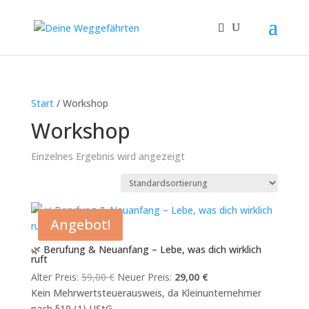
Start
/ Workshop
Workshop
Einzelnes Ergebnis wird angezeigt
Angebot!
🌿 Berufung & Neuanfang – Lebe, was dich wirklich
ruft
Ursprünglicher
Aktueller
Alter Preis:
59,00
€
Neuer Preis:
29,00
€
Preis
Preis
Kein Mehrwertsteuerausweis, da Kleinunternehmer
war:
ist:
nach §19 (1) UStG.