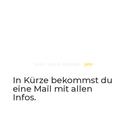
Schön, dass du dabei bist,
John
!
In Kürze bekommst du
eine Mail mit allen
Infos.
Bald starten wir mit dem
Berufungscode: