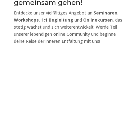
gemeinsam gehen!
Entdecke unser vielfältiges Angebot an
Seminaren
,
Workshops
,
1:1 Begleitung
und
Onlinekursen
, das
stetig wächst und sich weiterentwickelt. Werde Teil
unserer lebendigen online Community und beginne
deine Reise der inneren Entfaltung mit uns!
Angebote
Du suchst nach
individueller Begleitung
? Wir
unterstützen dich von Herzen und kompetent in
deinem Prozess! Mit
systemisch-integralem
Coaching oder
Körpertherapie.
Events