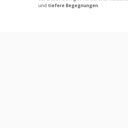
und
tiefere Begegnungen
.
Integrale Sichtweise
Der integrale Ansatz schafft ein
tieferes Verständnis von
Innerlichkeit auch im