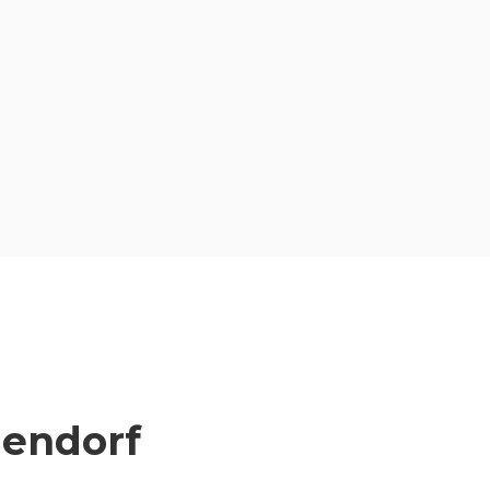
darüber, wer du wirklich bist,
lösen sich alte Muster in
Leichtigkeit und lassen sich neue
Wege beschreiten.
endorf