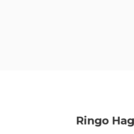
Prozessarbeit, Körperarbeit,
Emotional Release, Breathwork,
Energiearbeit, Aufstellungen etc.
Ringo Hag