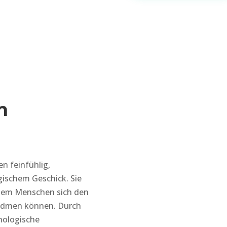
n
en feinfühlig,
gischem Geschick. Sie
 dem Menschen sich den
widmen können. Durch
chologische