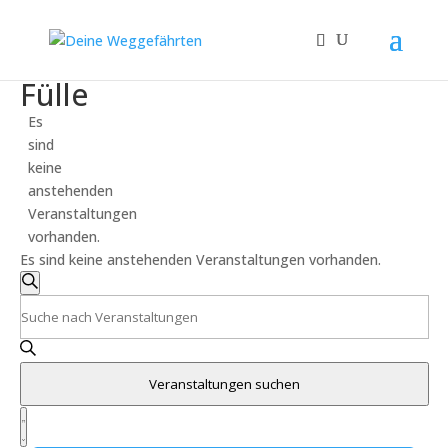
Fülle
Es
sind
keine
anstehenden
Veranstaltungen
vorhanden.
Es sind keine anstehenden Veranstaltungen vorhanden.
Veranstaltungen
Suche
Suche
Bitte
und
Schlüsselwort
eingeben.
Ansichten,
Suche
Navigation
Veranstaltungen suchen
nach
Veranstaltung
Veranstaltungen
Ansichten-
Liste
Schlüsselwort.