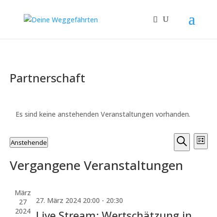
Partnerschaft
Es sind keine anstehenden Veranstaltungen vorhanden.
Verans
Ver
Anstehende
Liste
Ans
Suche
Suche
Datum
Nav
und
Vergangene Veranstaltungen
wählen.
Ansicht
Naviga
März
27. März 2024 20:00
-
20:30
27
2024
Live Stream: Wertschätzung in