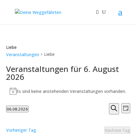
Liebe
Liebe
Veranstaltungen
Veranstaltungen für 6. August
2026
Es sind keine anstehenden Veranstaltungen vorhanden.
Hinweis
Verans
Ver
06.08.2026
Tag
Ans
Suche
Suche
Datum
Nav
und
wählen.
Ansicht
Vorheriger Tag
Nächster Tag