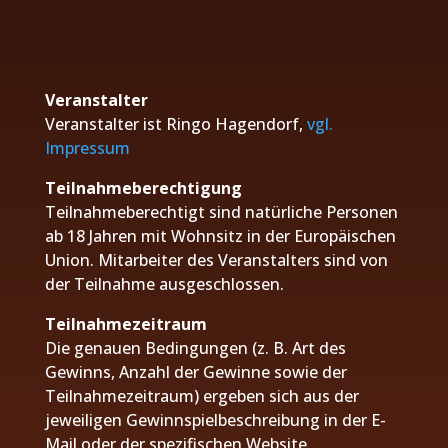
Veranstalter
Veranstalter ist Ringo Hagendorf,
vgl.
Impressum
Teilnahmeberechtigung
Teilnahmeberechtigt sind natürliche Personen
ab 18 Jahren mit Wohnsitz in der Europäischen
Union. Mitarbeiter des Veranstalters sind von
der Teilnahme ausgeschlossen.
Teilnahmezeitraum
Die genauen Bedingungen (z. B. Art des
Gewinns, Anzahl der Gewinne sowie der
Teilnahmezeitraum) ergeben sich aus der
jeweiligen Gewinnspielbeschreibung in der E-
Mail oder der spezifischen Website.