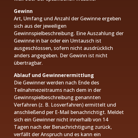
Gewinn
Art, Umfang und Anzahl der Gewinne ergeben
sich aus der jeweiligen
Gewinnspielbeschreibung. Eine Auszahlung der
Gewinne in bar oder ein Umtausch ist
ausgeschlossen, sofern nicht ausdrücklich
anders angegeben. Der Gewinn ist nicht
übertragbar.
Ablauf und Gewinnerermittlung
Die Gewinner werden nach Ende des
Teilnahmezeitraums nach dem in der
Gewinnspielbeschreibung genannten
Verfahren (z. B. Losverfahren) ermittelt und
anschließend per E-Mail benachrichtigt. Meldet
sich ein Gewinner nicht innerhalb von 14
Tagen nach der Benachrichtigung zurück,
verfällt der Anspruch und es kann ein