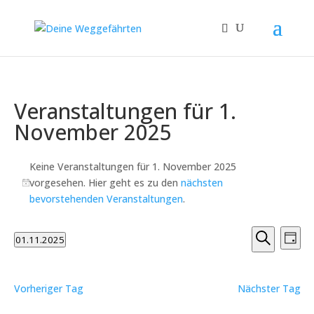
Veranstaltungen für 1.
November 2025
Keine Veranstaltungen für 1. November 2025
vorgesehen. Hier geht es zu den
nächsten
Hinweis
bevorstehenden Veranstaltungen
.
Verans
Ver
01.11.2025
Tag
Ans
Suche
Suche
Datum
Nav
und
wählen.
Ansicht
Vorheriger Tag
Nächster Tag
Naviga