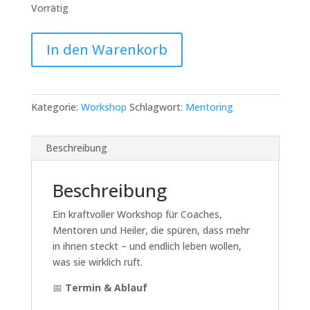
Vorrätig
🌿
In den Warenkorb
Berufung
&
Neuanfang
–
Kategorie:
Workshop
Schlagwort:
Mentoring
Lebe,
was
Beschreibung
dich
wirklich
ruft
Beschreibung
Menge
Ein kraftvoller Workshop für Coaches,
Mentoren und Heiler, die spüren, dass mehr
in ihnen steckt – und endlich leben wollen,
was sie wirklich ruft.
📅
Termin & Ablauf