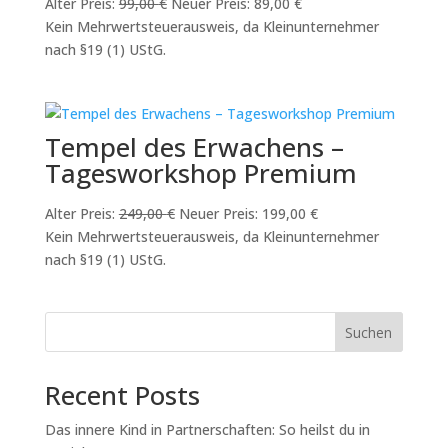
Ursprünglicher
Aktueller
Alter Preis:
99,00
€
Neuer Preis:
89,00
€
Preis
Preis
Kein Mehrwertsteuerausweis, da Kleinunternehmer
war:
ist:
nach §19 (1) UStG.
99,00 €
89,00 €.
Tempel des Erwachens –
Tagesworkshop Premium
Ursprünglicher
Aktueller
Alter Preis:
249,00
€
Neuer Preis:
199,00
€
Preis
Preis
Kein Mehrwertsteuerausweis, da Kleinunternehmer
war:
ist:
nach §19 (1) UStG.
249,00 €
199,00 €.
Suchen
Recent Posts
Das innere Kind in Partnerschaften: So heilst du in