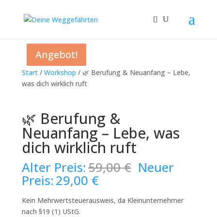
Angebot!
Angebot!
Angebot!
Start
/
Workshop
/ 🌿 Berufung & Neuanfang – Lebe,
was dich wirklich ruft
🌿 Berufung &
Neuanfang – Lebe, was
dich wirklich ruft
Ursprünglich
Alter Preis:
59,00
€
Neuer
Preis
Aktueller
Preis:
29,00
€
war:
Preis
59,00 €
ist:
Kein Mehrwertsteuerausweis, da Kleinunternehmer
29,00 €.
nach §19 (1) UStG.